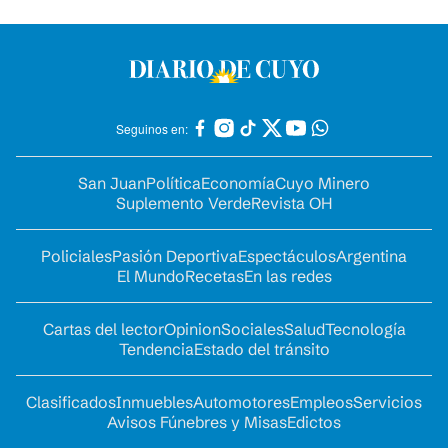
Seguinos en:
San Juan
Política
Economía
Cuyo Minero
Suplemento Verde
Revista OH
Policiales
Pasión Deportiva
Espectáculos
Argentina
El Mundo
Recetas
En las redes
Cartas del lector
Opinion
Sociales
Salud
Tecnología
Tendencia
Estado del tránsito
Clasificados
Inmuebles
Automotores
Empleos
Servicios
Avisos Fúnebres y Misas
Edictos