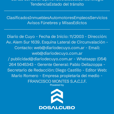
Tendencia
Estado del tránsito
Clasificados
Inmuebles
Automotores
Empleos
Servicios
Avisos Fúnebres y Misas
Edictos
Diario de Cuyo - Fecha de Inicio: 11/2003 - Dirección:
Av. Alem Sur 1639. Esquina Lateral de Circunvalación -
Contacto:
web@diariodecuyo.com.ar
- Email:
web@diariodecuyo.com.ar
/
publicidad@diariodecuyo.com.ar
-
Whatsapp: (054)
264 5045343 - Gerente General: Pablo Dellazoppa -
Secretario de Redacción: Diego Castillo - Editor Web:
Mario Romero - Empresa propietaria del medio -
FRANCISCO MONTES S.A.C.I.F.