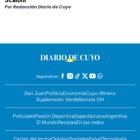
Scaloni"
Por
Redacción Diario de Cuyo
Seguinos en:
San Juan
Política
Economía
Cuyo Minero
Suplemento Verde
Revista OH
Policiales
Pasión Deportiva
Espectáculos
Argentina
El Mundo
Recetas
En las redes
Cartas del lector
Opinion
Sociales
Salud
Tecnología