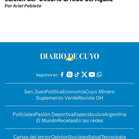
Por
Ariel Poblete
Seguinos en:
San Juan
Política
Economía
Cuyo Minero
Suplemento Verde
Revista OH
Policiales
Pasión Deportiva
Espectáculos
Argentina
El Mundo
Recetas
En las redes
Cartas del lector
Opinion
Sociales
Salud
Tecnología