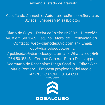
Tendencia
Estado del tránsito
Clasificados
Inmuebles
Automotores
Empleos
Servicios
Avisos Fúnebres y Misas
Edictos
Diario de Cuyo - Fecha de Inicio: 11/2003 - Dirección:
Av. Alem Sur 1639. Esquina Lateral de Circunvalación -
Contacto:
web@diariodecuyo.com.ar
- Email:
web@diariodecuyo.com.ar
/
publicidad@diariodecuyo.com.ar
-
Whatsapp: (054)
264 5045343 - Gerente General: Pablo Dellazoppa -
Secretario de Redacción: Diego Castillo - Editor Web:
Mario Romero - Empresa propietaria del medio -
FRANCISCO MONTES S.A.C.I.F.