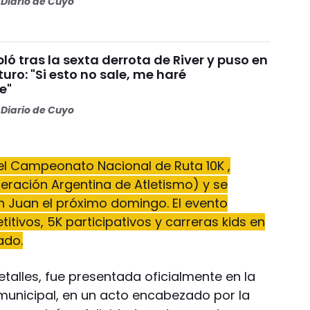
Diario de Cuyo
ó tras la sexta derrota de River y puso en
turo: "Si esto no sale, me haré
e"
Diario de Cuyo
del Campeonato Nacional de Ruta 10K ,
ración Argentina de Atletismo) y se
n Juan el próximo domingo. El evento
itivos, 5K participativos y carreras kids en
ado.
talles, fue presentada oficialmente en la
municipal, en un acto encabezado por la