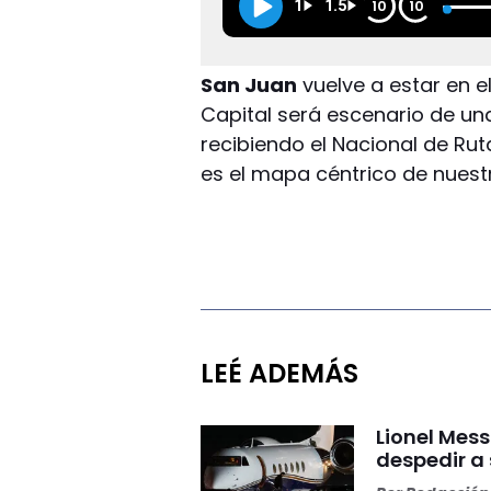
1
1.5
10
10
San Juan
vuelve a estar en e
Capital será escenario de un
recibiendo el Nacional de Rut
es el mapa céntrico de nuestr
LEÉ ADEMÁS
Lionel Mess
despedir a