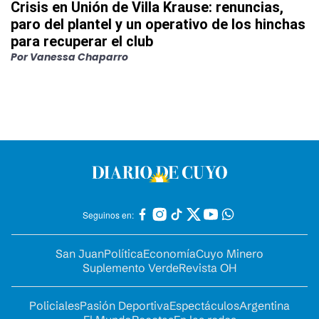
Crisis en Unión de Villa Krause: renuncias,
paro del plantel y un operativo de los hinchas
para recuperar el club
Por
Vanessa Chaparro
Seguinos en:
San Juan
Política
Economía
Cuyo Minero
Suplemento Verde
Revista OH
Policiales
Pasión Deportiva
Espectáculos
Argentina