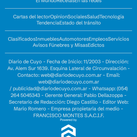
El Mundo
Recetas
En las redes
Cartas del lector
Opinion
Sociales
Salud
Tecnología
Tendencia
Estado del tránsito
Clasificados
Inmuebles
Automotores
Empleos
Servicios
Avisos Fúnebres y Misas
Edictos
Diario de Cuyo - Fecha de Inicio: 11/2003 - Dirección:
Av. Alem Sur 1639. Esquina Lateral de Circunvalación -
Contacto:
web@diariodecuyo.com.ar
- Email:
web@diariodecuyo.com.ar
/
publicidad@diariodecuyo.com.ar
-
Whatsapp: (054)
264 5045343 - Gerente General: Pablo Dellazoppa -
Secretario de Redacción: Diego Castillo - Editor Web:
Mario Romero - Empresa propietaria del medio -
FRANCISCO MONTES S.A.C.I.F.