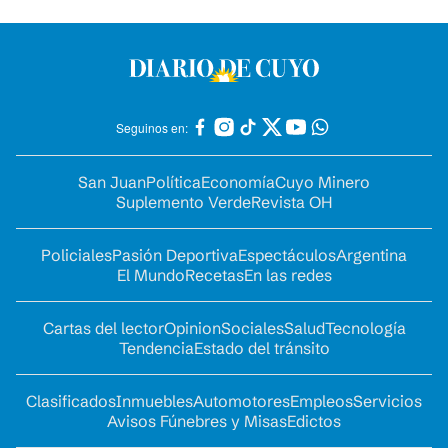
Seguinos en:
San Juan
Política
Economía
Cuyo Minero
Suplemento Verde
Revista OH
Policiales
Pasión Deportiva
Espectáculos
Argentina
El Mundo
Recetas
En las redes
Cartas del lector
Opinion
Sociales
Salud
Tecnología
Tendencia
Estado del tránsito
Clasificados
Inmuebles
Automotores
Empleos
Servicios
Avisos Fúnebres y Misas
Edictos