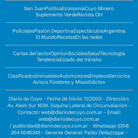
San Juan
Política
Economía
Cuyo Minero
Suplemento Verde
Revista OH
Policiales
Pasión Deportiva
Espectáculos
Argentina
El Mundo
Recetas
En las redes
Cartas del lector
Opinion
Sociales
Salud
Tecnología
Tendencia
Estado del tránsito
Clasificados
Inmuebles
Automotores
Empleos
Servicios
Avisos Fúnebres y Misas
Edictos
Diario de Cuyo - Fecha de Inicio: 11/2003 - Dirección:
Av. Alem Sur 1639. Esquina Lateral de Circunvalación -
Contacto:
web@diariodecuyo.com.ar
- Email:
web@diariodecuyo.com.ar
/
publicidad@diariodecuyo.com.ar
-
Whatsapp: (054)
264 5045343 - Gerente General: Pablo Dellazoppa -