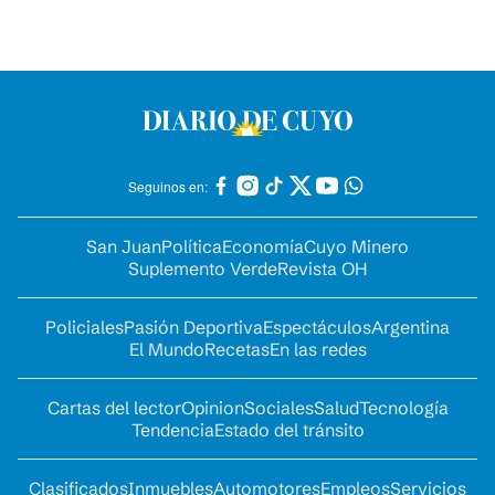
Seguinos en:
San Juan
Política
Economía
Cuyo Minero
Suplemento Verde
Revista OH
Policiales
Pasión Deportiva
Espectáculos
Argentina
El Mundo
Recetas
En las redes
Cartas del lector
Opinion
Sociales
Salud
Tecnología
Tendencia
Estado del tránsito
Clasificados
Inmuebles
Automotores
Empleos
Servicios