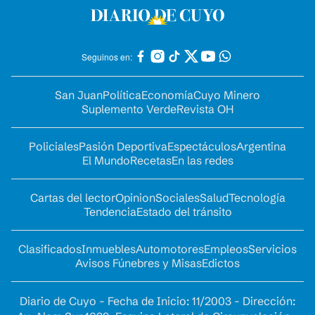
Seguinos en:
San Juan
Política
Economía
Cuyo Minero
Suplemento Verde
Revista OH
Policiales
Pasión Deportiva
Espectáculos
Argentina
El Mundo
Recetas
En las redes
Cartas del lector
Opinion
Sociales
Salud
Tecnología
Tendencia
Estado del tránsito
Clasificados
Inmuebles
Automotores
Empleos
Servicios
Avisos Fúnebres y Misas
Edictos
Diario de Cuyo - Fecha de Inicio: 11/2003 - Dirección: