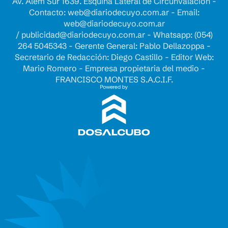
Av. Alem Sur 1639. Esquina Lateral de Circunvalación -
Contacto:
web@diariodecuyo.com.ar
- Email:
web@diariodecuyo.com.ar
/
publicidad@diariodecuyo.com.ar
-
Whatsapp: (054)
264 5045343 - Gerente General: Pablo Dellazoppa -
Secretario de Redacción: Diego Castillo - Editor Web:
Mario Romero - Empresa propietaria del medio -
FRANCISCO MONTES S.A.C.I.F.