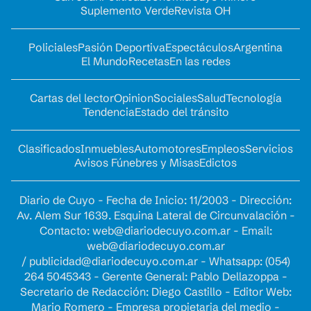
Suplemento Verde
Revista OH
Policiales
Pasión Deportiva
Espectáculos
Argentina
El Mundo
Recetas
En las redes
Cartas del lector
Opinion
Sociales
Salud
Tecnología
Tendencia
Estado del tránsito
Clasificados
Inmuebles
Automotores
Empleos
Servicios
Avisos Fúnebres y Misas
Edictos
Diario de Cuyo - Fecha de Inicio: 11/2003 - Dirección:
Av. Alem Sur 1639. Esquina Lateral de Circunvalación -
Contacto:
web@diariodecuyo.com.ar
- Email:
web@diariodecuyo.com.ar
/
publicidad@diariodecuyo.com.ar
-
Whatsapp: (054)
264 5045343 - Gerente General: Pablo Dellazoppa -
Secretario de Redacción: Diego Castillo - Editor Web:
Mario Romero - Empresa propietaria del medio -