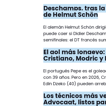
Deschamps, tras la
de Helmut Schön
El alemán Helmut Schön dirig
puede caer si Didier Descham
semifinales: el DT francés sum
El gol más longevo
Cristiano, Modric y
El portugués Pepe es el gole
con 39 años. Pero en 2026, Cr
Edin Dzeko (40) pueden arreba
Los técnicos más v
Advocaat, listos pa