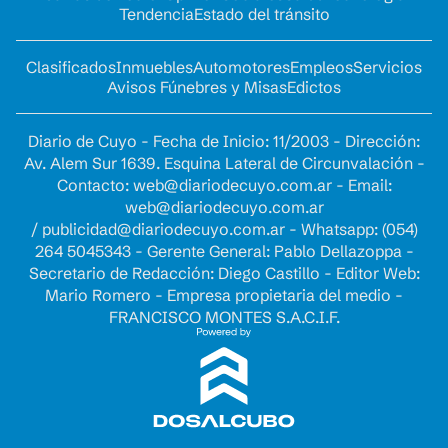
Tendencia
Estado del tránsito
Clasificados
Inmuebles
Automotores
Empleos
Servicios
Avisos Fúnebres y Misas
Edictos
Diario de Cuyo - Fecha de Inicio: 11/2003 - Dirección:
Av. Alem Sur 1639. Esquina Lateral de Circunvalación -
Contacto:
web@diariodecuyo.com.ar
- Email:
web@diariodecuyo.com.ar
/
publicidad@diariodecuyo.com.ar
-
Whatsapp: (054)
264 5045343 - Gerente General: Pablo Dellazoppa -
Secretario de Redacción: Diego Castillo - Editor Web:
Mario Romero - Empresa propietaria del medio -
FRANCISCO MONTES S.A.C.I.F.