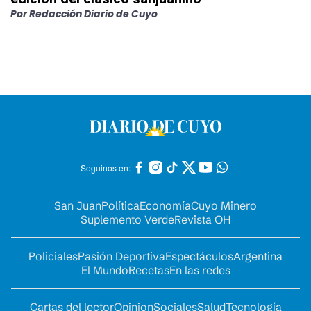
Por
Redacción Diario de Cuyo
Seguinos en:
San Juan
Política
Economía
Cuyo Minero
Suplemento Verde
Revista OH
Policiales
Pasión Deportiva
Espectáculos
Argentina
El Mundo
Recetas
En las redes
Cartas del lector
Opinion
Sociales
Salud
Tecnología