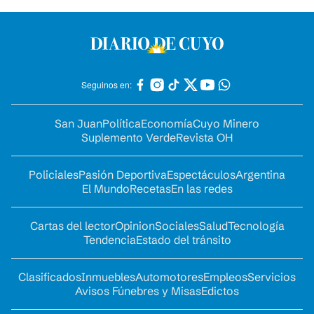
Seguinos en:
San Juan
Política
Economía
Cuyo Minero
Suplemento Verde
Revista OH
Policiales
Pasión Deportiva
Espectáculos
Argentina
El Mundo
Recetas
En las redes
Cartas del lector
Opinion
Sociales
Salud
Tecnología
Tendencia
Estado del tránsito
Clasificados
Inmuebles
Automotores
Empleos
Servicios
Avisos Fúnebres y Misas
Edictos