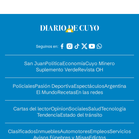
Seguinos en:
San Juan
Política
Economía
Cuyo Minero
Suplemento Verde
Revista OH
Policiales
Pasión Deportiva
Espectáculos
Argentina
El Mundo
Recetas
En las redes
Cartas del lector
Opinion
Sociales
Salud
Tecnología
Tendencia
Estado del tránsito
Clasificados
Inmuebles
Automotores
Empleos
Servicios
Avisos Fúnebres y Misas
Edictos