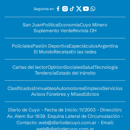
Seguinos en:
San Juan
Política
Economía
Cuyo Minero
Suplemento Verde
Revista OH
Policiales
Pasión Deportiva
Espectáculos
Argentina
El Mundo
Recetas
En las redes
Cartas del lector
Opinion
Sociales
Salud
Tecnología
Tendencia
Estado del tránsito
Clasificados
Inmuebles
Automotores
Empleos
Servicios
Avisos Fúnebres y Misas
Edictos
Diario de Cuyo - Fecha de Inicio: 11/2003 - Dirección:
Av. Alem Sur 1639. Esquina Lateral de Circunvalación -
Contacto:
web@diariodecuyo.com.ar
- Email:
web@diariodecuyo.com.ar