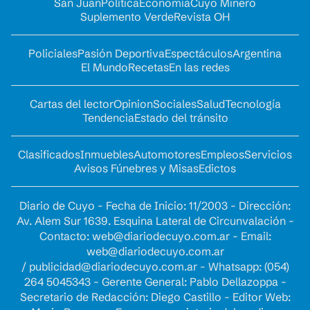
San Juan
Política
Economía
Cuyo Minero
Suplemento Verde
Revista OH
Policiales
Pasión Deportiva
Espectáculos
Argentina
El Mundo
Recetas
En las redes
Cartas del lector
Opinion
Sociales
Salud
Tecnología
Tendencia
Estado del tránsito
Clasificados
Inmuebles
Automotores
Empleos
Servicios
Avisos Fúnebres y Misas
Edictos
Diario de Cuyo - Fecha de Inicio: 11/2003 - Dirección:
Av. Alem Sur 1639. Esquina Lateral de Circunvalación -
Contacto:
web@diariodecuyo.com.ar
- Email:
web@diariodecuyo.com.ar
/
publicidad@diariodecuyo.com.ar
-
Whatsapp: (054)
264 5045343 - Gerente General: Pablo Dellazoppa -
Secretario de Redacción: Diego Castillo - Editor Web: