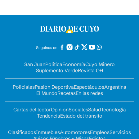
Seguinos en:
San Juan
Política
Economía
Cuyo Minero
Suplemento Verde
Revista OH
Policiales
Pasión Deportiva
Espectáculos
Argentina
El Mundo
Recetas
En las redes
Cartas del lector
Opinion
Sociales
Salud
Tecnología
Tendencia
Estado del tránsito
Clasificados
Inmuebles
Automotores
Empleos
Servicios
Avisos Fúnebres y Misas
Edictos