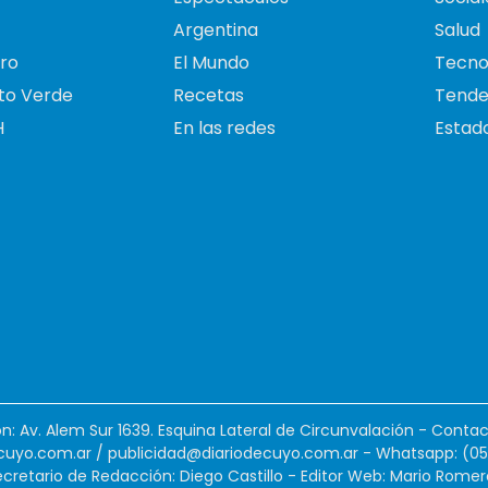
Argentina
Salud
ro
El Mundo
Tecno
to Verde
Recetas
Tende
H
En las redes
Estado
ión: Av. Alem Sur 1639. Esquina Lateral de Circunvalación - Contac
cuyo.com.ar
/
publicidad@diariodecuyo.com.ar
-
Whatsapp: (0
cretario de Redacción: Diego Castillo - Editor Web: Mario Romer