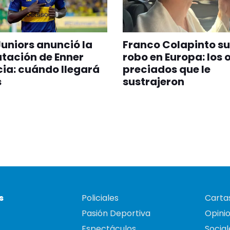
uniors anunció la
Franco Colapinto su
tación de Enner
robo en Europa: los 
ia: cuándo llegará
preciados que le
s
sustrajeron
s
Policiales
Cartas
Pasión Deportiva
Opini
Espectáculos
Social