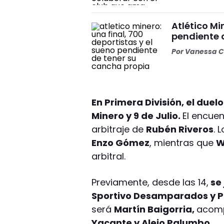
Atlético Mi
pendiente 
Por
Vanessa C
En Primera División, el due
Minero y 9 de Julio.
El encuen
arbitraje de
Rubén Riveros
. 
Enzo Gómez
, mientras que
W
arbitral.
Previamente, desde las 14,
se 
Sportivo Desamparados y P
será
Martín Baigorria,
acom
Yacante y Alejo Palumbo.