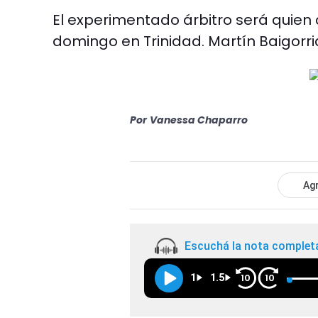
El experimentado árbitro será quien 
domingo en Trinidad. Martín Baigorria 
Por
Vanessa Chaparro
Agr
Escuchá la nota complet
1
1.5
10
10