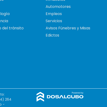
Automotores
logía
Empleos
ncia
Servicios
 del tránsito
Avisos Fúnebres y Misas
Edictos
to:
54) 264
o -