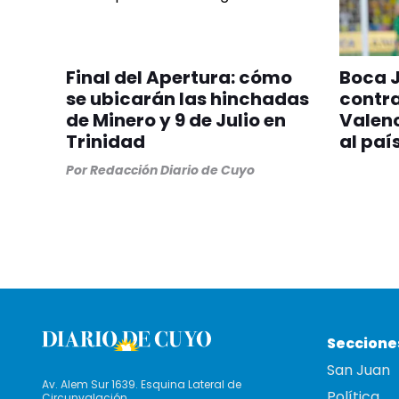
Final del Apertura: cómo
Boca J
se ubicarán las hinchadas
contra
de Minero y 9 de Julio en
Valenc
Trinidad
al paí
Por
Redacción Diario de Cuyo
Seccione
San Juan
Av. Alem Sur 1639. Esquina Lateral de
Política
Circunvalación