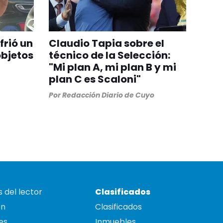
frió un
Claudio Tapia sobre el
objetos
técnico de la Selección:
"Mi plan A, mi plan B y mi
plan C es Scaloni"
Por
Redacción Diario de Cuyo
 del lector
Clasificados
on
Clasificados
es
Inmuebles