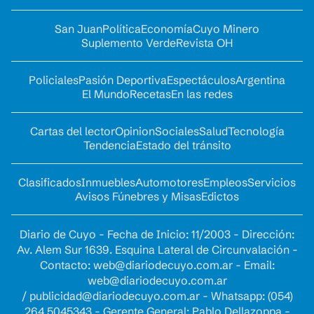
San Juan
Política
Economía
Cuyo Minero
Suplemento Verde
Revista OH
Policiales
Pasión Deportiva
Espectáculos
Argentina
El Mundo
Recetas
En las redes
Cartas del lector
Opinion
Sociales
Salud
Tecnología
Tendencia
Estado del tránsito
Clasificados
Inmuebles
Automotores
Empleos
Servicios
Avisos Fúnebres y Misas
Edictos
Diario de Cuyo - Fecha de Inicio: 11/2003 - Dirección:
Av. Alem Sur 1639. Esquina Lateral de Circunvalación -
Contacto:
web@diariodecuyo.com.ar
- Email:
web@diariodecuyo.com.ar
/
publicidad@diariodecuyo.com.ar
-
Whatsapp: (054)
264 5045343 - Gerente General: Pablo Dellazoppa -