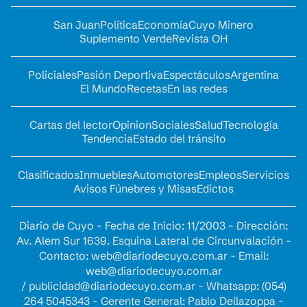
San Juan
Política
Economía
Cuyo Minero
Suplemento Verde
Revista OH
Policiales
Pasión Deportiva
Espectáculos
Argentina
El Mundo
Recetas
En las redes
Cartas del lector
Opinion
Sociales
Salud
Tecnología
Tendencia
Estado del tránsito
Clasificados
Inmuebles
Automotores
Empleos
Servicios
Avisos Fúnebres y Misas
Edictos
Diario de Cuyo - Fecha de Inicio: 11/2003 - Dirección:
Av. Alem Sur 1639. Esquina Lateral de Circunvalación -
Contacto:
web@diariodecuyo.com.ar
- Email:
web@diariodecuyo.com.ar
/
publicidad@diariodecuyo.com.ar
-
Whatsapp: (054)
264 5045343 - Gerente General: Pablo Dellazoppa -