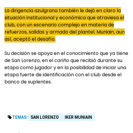
La dirigencia azulgrana también le dejó en claro la
situación institucional y económica que atraviesa el
club, con un escenario complejo en materia de
refuerzos, salidas y armado del plantel. Muniain, aun
así, aceptó el desafío.
Su decisión se apoya en el conocimiento que ya tiene
de San Lorenzo, en el cariño que recibió durante su
etapa como jugador y en la posibilidad de iniciar una
etapa fuerte de identificación con el club desde el
banco de suplentes.
TEMAS:
SAN LORENZO
IKER MUNIAIN