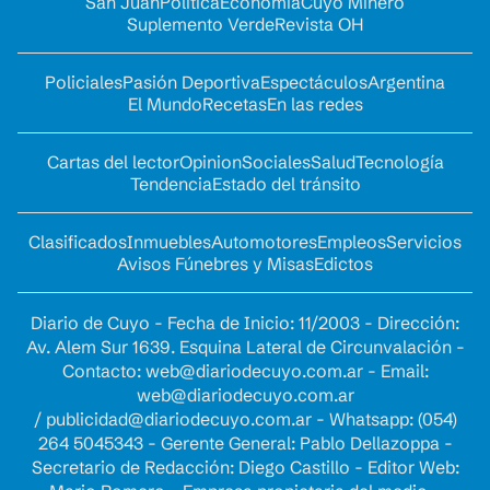
San Juan
Política
Economía
Cuyo Minero
Suplemento Verde
Revista OH
Policiales
Pasión Deportiva
Espectáculos
Argentina
El Mundo
Recetas
En las redes
Cartas del lector
Opinion
Sociales
Salud
Tecnología
Tendencia
Estado del tránsito
Clasificados
Inmuebles
Automotores
Empleos
Servicios
Avisos Fúnebres y Misas
Edictos
Diario de Cuyo - Fecha de Inicio: 11/2003 - Dirección:
Av. Alem Sur 1639. Esquina Lateral de Circunvalación -
Contacto:
web@diariodecuyo.com.ar
- Email:
web@diariodecuyo.com.ar
/
publicidad@diariodecuyo.com.ar
-
Whatsapp: (054)
264 5045343 - Gerente General: Pablo Dellazoppa -
Secretario de Redacción: Diego Castillo - Editor Web: