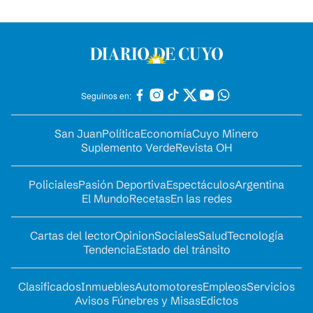
Seguinos en:
San Juan
Política
Economía
Cuyo Minero
Suplemento Verde
Revista OH
Policiales
Pasión Deportiva
Espectáculos
Argentina
El Mundo
Recetas
En las redes
Cartas del lector
Opinion
Sociales
Salud
Tecnología
Tendencia
Estado del tránsito
Clasificados
Inmuebles
Automotores
Empleos
Servicios
Avisos Fúnebres y Misas
Edictos