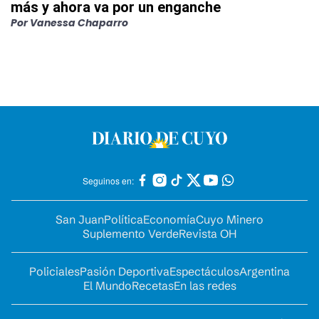
más y ahora va por un enganche
Por
Vanessa Chaparro
Seguinos en:
San Juan
Política
Economía
Cuyo Minero
Suplemento Verde
Revista OH
Policiales
Pasión Deportiva
Espectáculos
Argentina
El Mundo
Recetas
En las redes