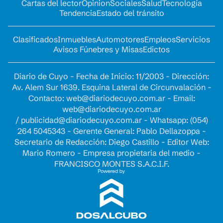
Cartas del lector
Opinion
Sociales
Salud
Tecnología
Tendencia
Estado del tránsito
Clasificados
Inmuebles
Automotores
Empleos
Servicios
Avisos Fúnebres y Misas
Edictos
Diario de Cuyo - Fecha de Inicio: 11/2003 - Dirección:
Av. Alem Sur 1639. Esquina Lateral de Circunvalación -
Contacto:
web@diariodecuyo.com.ar
- Email:
web@diariodecuyo.com.ar
/
publicidad@diariodecuyo.com.ar
-
Whatsapp: (054)
264 5045343 - Gerente General: Pablo Dellazoppa -
Secretario de Redacción: Diego Castillo - Editor Web:
Mario Romero - Empresa propietaria del medio -
FRANCISCO MONTES S.A.C.I.F.