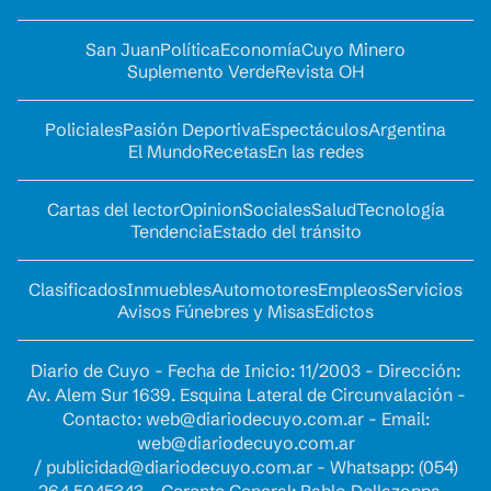
San Juan
Política
Economía
Cuyo Minero
Suplemento Verde
Revista OH
Policiales
Pasión Deportiva
Espectáculos
Argentina
El Mundo
Recetas
En las redes
Cartas del lector
Opinion
Sociales
Salud
Tecnología
Tendencia
Estado del tránsito
Clasificados
Inmuebles
Automotores
Empleos
Servicios
Avisos Fúnebres y Misas
Edictos
Diario de Cuyo - Fecha de Inicio: 11/2003 - Dirección:
Av. Alem Sur 1639. Esquina Lateral de Circunvalación -
Contacto:
web@diariodecuyo.com.ar
- Email:
web@diariodecuyo.com.ar
/
publicidad@diariodecuyo.com.ar
-
Whatsapp: (054)