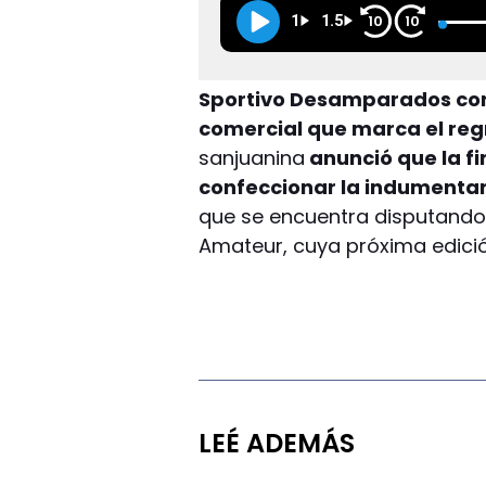
1
1.5
10
10
Sportivo Desamparados con
comercial que marca el reg
sanjuanina
anunció que la f
confeccionar la indumentari
que se encuentra disputando e
Amateur, cuya próxima edic
LEÉ ADEMÁS