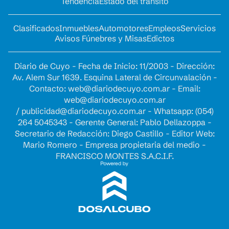
Tendencia
Estado del tránsito
Clasificados
Inmuebles
Automotores
Empleos
Servicios
Avisos Fúnebres y Misas
Edictos
Diario de Cuyo - Fecha de Inicio: 11/2003 - Dirección:
Av. Alem Sur 1639. Esquina Lateral de Circunvalación -
Contacto:
web@diariodecuyo.com.ar
- Email:
web@diariodecuyo.com.ar
/
publicidad@diariodecuyo.com.ar
-
Whatsapp: (054)
264 5045343 - Gerente General: Pablo Dellazoppa -
Secretario de Redacción: Diego Castillo - Editor Web:
Mario Romero - Empresa propietaria del medio -
FRANCISCO MONTES S.A.C.I.F.