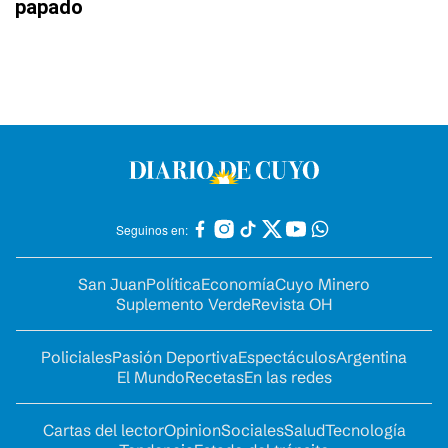
papado
Seguinos en:
San Juan
Política
Economía
Cuyo Minero
Suplemento Verde
Revista OH
Policiales
Pasión Deportiva
Espectáculos
Argentina
El Mundo
Recetas
En las redes
Cartas del lector
Opinion
Sociales
Salud
Tecnología