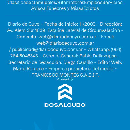
Clasificados
Inmuebles
Automotores
Empleos
Servicios
Avisos Fúnebres y Misas
Edictos
Diario de Cuyo - Fecha de Inicio: 11/2003 - Dirección:
Av. Alem Sur 1639. Esquina Lateral de Circunvalación -
Contacto:
web@diariodecuyo.com.ar
- Email:
web@diariodecuyo.com.ar
/
publicidad@diariodecuyo.com.ar
-
Whatsapp: (054)
264 5045343 - Gerente General: Pablo Dellazoppa -
Secretario de Redacción: Diego Castillo - Editor Web:
Mario Romero - Empresa propietaria del medio -
FRANCISCO MONTES S.A.C.I.F.