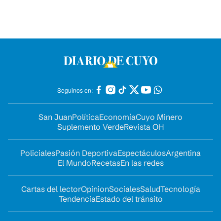
Seguinos en:
San Juan
Política
Economía
Cuyo Minero
Suplemento Verde
Revista OH
Policiales
Pasión Deportiva
Espectáculos
Argentina
El Mundo
Recetas
En las redes
Cartas del lector
Opinion
Sociales
Salud
Tecnología
Tendencia
Estado del tránsito