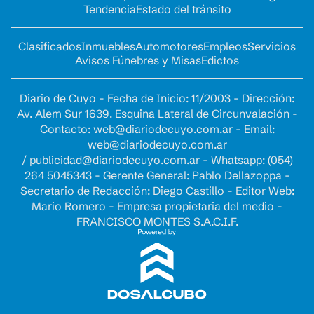
Tendencia
Estado del tránsito
Clasificados
Inmuebles
Automotores
Empleos
Servicios
Avisos Fúnebres y Misas
Edictos
Diario de Cuyo - Fecha de Inicio: 11/2003 - Dirección:
Av. Alem Sur 1639. Esquina Lateral de Circunvalación -
Contacto:
web@diariodecuyo.com.ar
- Email:
web@diariodecuyo.com.ar
/
publicidad@diariodecuyo.com.ar
-
Whatsapp: (054)
264 5045343 - Gerente General: Pablo Dellazoppa -
Secretario de Redacción: Diego Castillo - Editor Web:
Mario Romero - Empresa propietaria del medio -
FRANCISCO MONTES S.A.C.I.F.