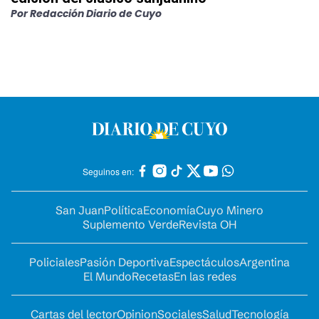
Por
Redacción Diario de Cuyo
Seguinos en:
San Juan
Política
Economía
Cuyo Minero
Suplemento Verde
Revista OH
Policiales
Pasión Deportiva
Espectáculos
Argentina
El Mundo
Recetas
En las redes
Cartas del lector
Opinion
Sociales
Salud
Tecnología