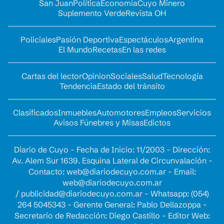
San Juan
Política
Economía
Cuyo Minero
Suplemento Verde
Revista OH
Policiales
Pasión Deportiva
Espectáculos
Argentina
El Mundo
Recetas
En las redes
Cartas del lector
Opinion
Sociales
Salud
Tecnología
Tendencia
Estado del tránsito
Clasificados
Inmuebles
Automotores
Empleos
Servicios
Avisos Fúnebres y Misas
Edictos
Diario de Cuyo - Fecha de Inicio: 11/2003 - Dirección:
Av. Alem Sur 1639. Esquina Lateral de Circunvalación -
Contacto:
web@diariodecuyo.com.ar
- Email:
web@diariodecuyo.com.ar
/
publicidad@diariodecuyo.com.ar
-
Whatsapp: (054)
264 5045343 - Gerente General: Pablo Dellazoppa -
Secretario de Redacción: Diego Castillo - Editor Web: