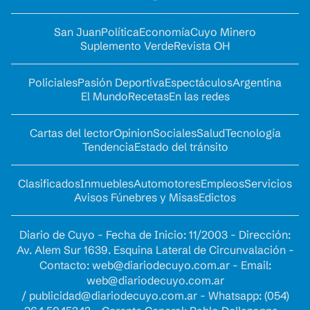
San Juan
Política
Economía
Cuyo Minero
Suplemento Verde
Revista OH
Policiales
Pasión Deportiva
Espectáculos
Argentina
El Mundo
Recetas
En las redes
Cartas del lector
Opinion
Sociales
Salud
Tecnología
Tendencia
Estado del tránsito
Clasificados
Inmuebles
Automotores
Empleos
Servicios
Avisos Fúnebres y Misas
Edictos
Diario de Cuyo - Fecha de Inicio: 11/2003 - Dirección:
Av. Alem Sur 1639. Esquina Lateral de Circunvalación -
Contacto:
web@diariodecuyo.com.ar
- Email:
web@diariodecuyo.com.ar
/
publicidad@diariodecuyo.com.ar
-
Whatsapp: (054)