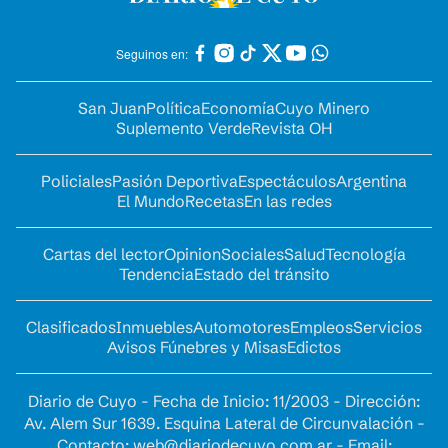
Seguinos en:
San Juan
Política
Economía
Cuyo Minero
Suplemento Verde
Revista OH
Policiales
Pasión Deportiva
Espectáculos
Argentina
El Mundo
Recetas
En las redes
Cartas del lector
Opinion
Sociales
Salud
Tecnología
Tendencia
Estado del tránsito
Clasificados
Inmuebles
Automotores
Empleos
Servicios
Avisos Fúnebres y Misas
Edictos
Diario de Cuyo - Fecha de Inicio: 11/2003 - Dirección:
Av. Alem Sur 1639. Esquina Lateral de Circunvalación -
Contacto:
web@diariodecuyo.com.ar
- Email: