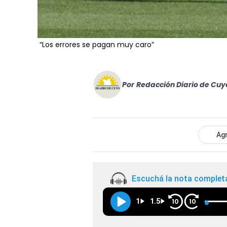
“Los errores se pagan muy caro”
Por
Redacción Diario de Cuy
Agr
Escuchá la nota complet
1
1.5
10
10