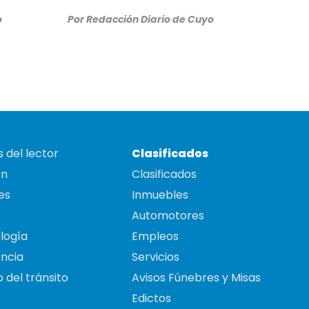
o
Por
Redacción Diario de Cuyo
 del lector
Clasificados
on
Clasificados
es
Inmuebles
Automotores
logía
Empleos
ncia
Servicios
 del tránsito
Avisos Fúnebres y Misas
Edictos