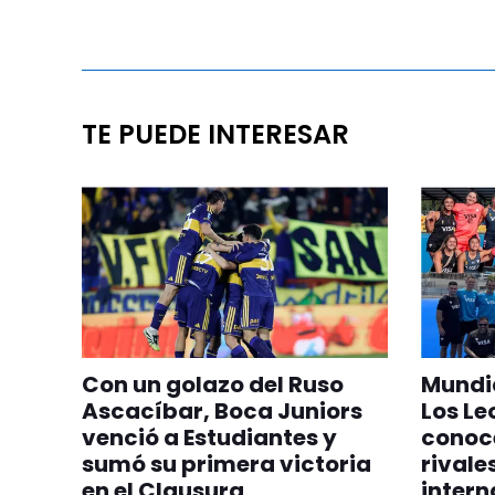
TE PUEDE INTERESAR
Con un golazo del Ruso
Mundia
Ascacíbar, Boca Juniors
Los Le
venció a Estudiantes y
conoc
sumó su primera victoria
rivale
en el Clausura
intern