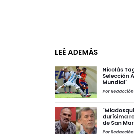
LEÉ ADEMÁS
Nicolás Tag
Selección A
Mundial"
Por
Redacción 
"Miadosqui
durísima r
de San Mar
Por
Redacción 