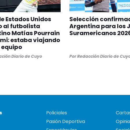
 de Estados Unidos
Selección confirma
 al futbolista
Argentina para los 
ino Matías Pourrain
Suramericanos 202
mi: estaba viajando
 equipo
ción Diario de Cuyo
Por
Redacción Diario de Cuy
s
Policiales
Cartas
Pasión Deportiva
Opini