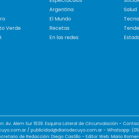
Espectáculos
Social
Argentina
Salud
ro
El Mundo
Tecno
to Verde
Recetas
Tende
H
En las redes
Estado
ión: Av. Alem Sur 1639. Esquina Lateral de Circunvalación - Contac
cuyo.com.ar
/
publicidad@diariodecuyo.com.ar
-
Whatsapp: (0
cretario de Redacción: Diego Castillo - Editor Web: Mario Romer