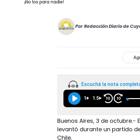
¡No los para nadie!
Por
Redacción Diario de Cuy
Agr
Escuchá la nota complet
1
1.5
10
10
Buenos Aires, 3 de octubre.-
levantó durante un partido d
Chile.