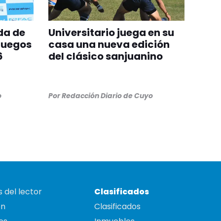
da de
Universitario juega en su
Juegos
casa una nueva edición
6
del clásico sanjuanino
o
Por
Redacción Diario de Cuyo
 del lector
Clasificados
on
Clasificados