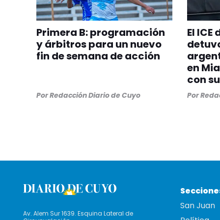
Primera B: programación
El ICE
y árbitros para un nuevo
detuvo
fin de semana de acción
argent
en Mia
con su
Por
Redacción Diario de Cuyo
Por
Redac
Seccione
San Juan
Av. Alem Sur 1639. Esquina Lateral de