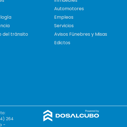
es
Inmuebles
Automotores
logía
Empleos
ncia
Servicios
 del tránsito
Avisos Fúnebres y Misas
Edictos
to:
54) 264
o -