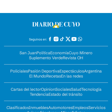
Seguinos en:
San Juan
Política
Economía
Cuyo Minero
Suplemento Verde
Revista OH
Policiales
Pasión Deportiva
Espectáculos
Argentina
El Mundo
Recetas
En las redes
Cartas del lector
Opinion
Sociales
Salud
Tecnología
Tendencia
Estado del tránsito
Clasificados
Inmuebles
Automotores
Empleos
Servicios