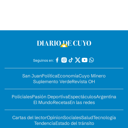
Seguinos en:
San Juan
Política
Economía
Cuyo Minero
Suplemento Verde
Revista OH
Policiales
Pasión Deportiva
Espectáculos
Argentina
El Mundo
Recetas
En las redes
Cartas del lector
Opinion
Sociales
Salud
Tecnología
Tendencia
Estado del tránsito