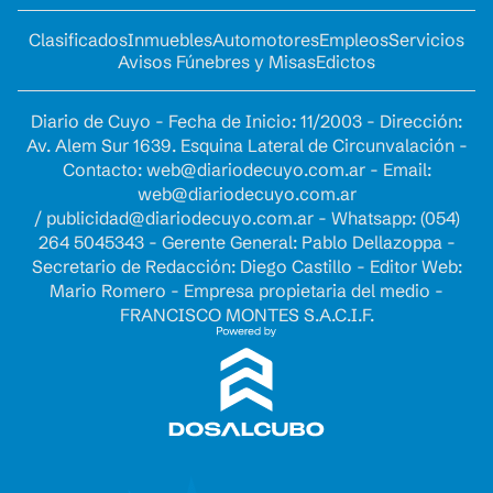
Clasificados
Inmuebles
Automotores
Empleos
Servicios
Avisos Fúnebres y Misas
Edictos
Diario de Cuyo - Fecha de Inicio: 11/2003 - Dirección:
Av. Alem Sur 1639. Esquina Lateral de Circunvalación -
Contacto:
web@diariodecuyo.com.ar
- Email:
web@diariodecuyo.com.ar
/
publicidad@diariodecuyo.com.ar
-
Whatsapp: (054)
264 5045343 - Gerente General: Pablo Dellazoppa -
Secretario de Redacción: Diego Castillo - Editor Web:
Mario Romero - Empresa propietaria del medio -
FRANCISCO MONTES S.A.C.I.F.