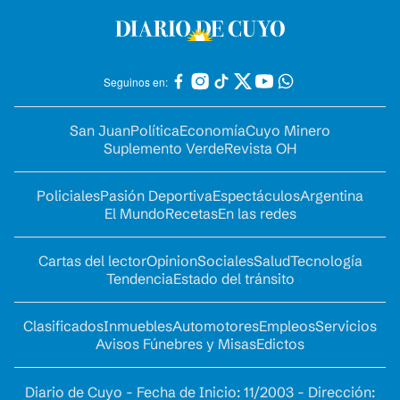
Seguinos en:
San Juan
Política
Economía
Cuyo Minero
Suplemento Verde
Revista OH
Policiales
Pasión Deportiva
Espectáculos
Argentina
El Mundo
Recetas
En las redes
Cartas del lector
Opinion
Sociales
Salud
Tecnología
Tendencia
Estado del tránsito
Clasificados
Inmuebles
Automotores
Empleos
Servicios
Avisos Fúnebres y Misas
Edictos
Diario de Cuyo - Fecha de Inicio: 11/2003 - Dirección: