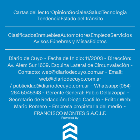
Cartas del lector
Opinion
Sociales
Salud
Tecnología
Tendencia
Estado del tránsito
Clasificados
Inmuebles
Automotores
Empleos
Servicios
Avisos Fúnebres y Misas
Edictos
Diario de Cuyo - Fecha de Inicio: 11/2003 - Dirección:
Av. Alem Sur 1639. Esquina Lateral de Circunvalación -
Contacto:
web@diariodecuyo.com.ar
- Email:
web@diariodecuyo.com.ar
/
publicidad@diariodecuyo.com.ar
-
Whatsapp: (054)
264 5045343 - Gerente General: Pablo Dellazoppa -
Secretario de Redacción: Diego Castillo - Editor Web:
Mario Romero - Empresa propietaria del medio -
FRANCISCO MONTES S.A.C.I.F.