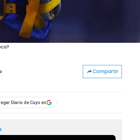
oca?
Compartir
o
egar Diario de Cuyo en
a