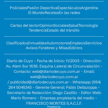
Policiales
Pasión Deportiva
Espectáculos
Argentina
El Mundo
Recetas
En las redes
Cartas del lector
Opinion
Sociales
Salud
Tecnología
Tendencia
Estado del tránsito
Clasificados
Inmuebles
Automotores
Empleos
Servicios
Avisos Fúnebres y Misas
Edictos
Diario de Cuyo - Fecha de Inicio: 11/2003 - Dirección:
Av. Alem Sur 1639. Esquina Lateral de Circunvalación -
Contacto:
web@diariodecuyo.com.ar
- Email:
web@diariodecuyo.com.ar
/
publicidad@diariodecuyo.com.ar
-
Whatsapp: (054)
264 5045343 - Gerente General: Pablo Dellazoppa -
Secretario de Redacción: Diego Castillo - Editor Web:
Mario Romero - Empresa propietaria del medio -
FRANCISCO MONTES S.A.C.I.F.