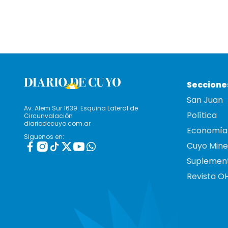
Seccione
San Juan
Av. Alem Sur 1639. Esquina Lateral de
Política
Circunvalación
diariodecuyo.com.ar
Economía
Siguenos en:
Cuyo Mine
Suplemen
Revista O