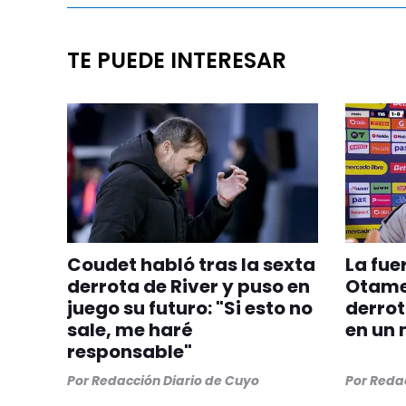
TE PUEDE INTERESAR
Coudet habló tras la sexta
La fue
derrota de River y puso en
Otamen
juego su futuro: "Si esto no
derrot
sale, me haré
en un 
responsable"
Por
Redacción Diario de Cuyo
Por
Redac