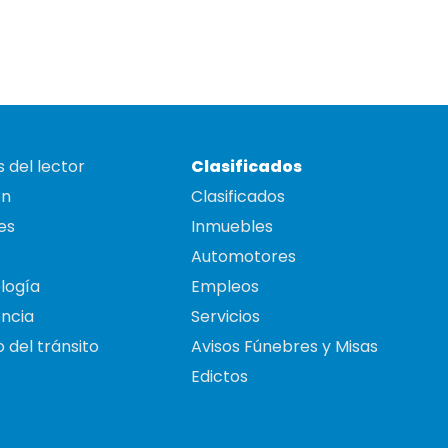
 del lector
Clasificados
on
Clasificados
es
Inmuebles
Automotores
logía
Empleos
ncia
Servicios
 del tránsito
Avisos Fúnebres y Misas
Edictos