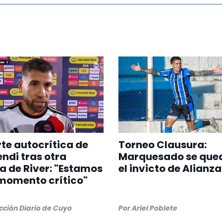
rte autocrítica de
Torneo Clausura:
di tras otra
Marquesado se que
a de River: "Estamos
el invicto de Alianza
momento crítico"
ción Diario de Cuyo
Por
Ariel Poblete