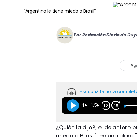
“Argentina le tiene miedo a Brasil”
Por
Redacción Diario de Cuy
Agr
Escuchá la nota complet
1
1.5
10
10
¿Quién la dijo?, el delantero b
miedo a Brasil", en una clar