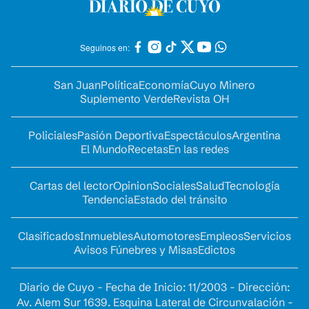
Seguinos en:
San Juan
Política
Economía
Cuyo Minero
Suplemento Verde
Revista OH
Policiales
Pasión Deportiva
Espectáculos
Argentina
El Mundo
Recetas
En las redes
Cartas del lector
Opinion
Sociales
Salud
Tecnología
Tendencia
Estado del tránsito
Clasificados
Inmuebles
Automotores
Empleos
Servicios
Avisos Fúnebres y Misas
Edictos
Diario de Cuyo - Fecha de Inicio: 11/2003 - Dirección:
Av. Alem Sur 1639. Esquina Lateral de Circunvalación -