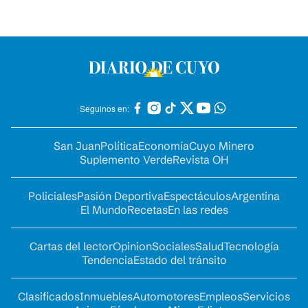
Seguinos en:
San Juan
Política
Economía
Cuyo Minero
Suplemento Verde
Revista OH
Policiales
Pasión Deportiva
Espectáculos
Argentina
El Mundo
Recetas
En las redes
Cartas del lector
Opinion
Sociales
Salud
Tecnología
Tendencia
Estado del tránsito
Clasificados
Inmuebles
Automotores
Empleos
Servicios