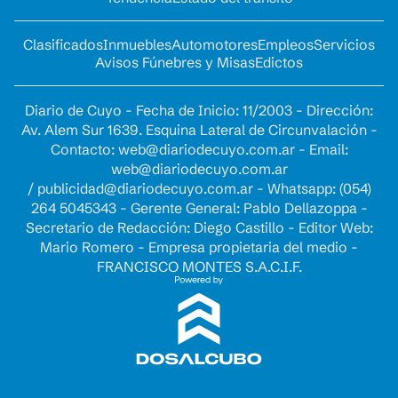
Clasificados
Inmuebles
Automotores
Empleos
Servicios
Avisos Fúnebres y Misas
Edictos
Diario de Cuyo - Fecha de Inicio: 11/2003 - Dirección:
Av. Alem Sur 1639. Esquina Lateral de Circunvalación -
Contacto:
web@diariodecuyo.com.ar
- Email:
web@diariodecuyo.com.ar
/
publicidad@diariodecuyo.com.ar
-
Whatsapp: (054)
264 5045343 - Gerente General: Pablo Dellazoppa -
Secretario de Redacción: Diego Castillo - Editor Web:
Mario Romero - Empresa propietaria del medio -
FRANCISCO MONTES S.A.C.I.F.