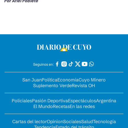
Por
Ariel Poblete
Seguinos en:
San Juan
Política
Economía
Cuyo Minero
Suplemento Verde
Revista OH
Policiales
Pasión Deportiva
Espectáculos
Argentina
El Mundo
Recetas
En las redes
Cartas del lector
Opinion
Sociales
Salud
Tecnología
Tendencia
Estado del tránsito