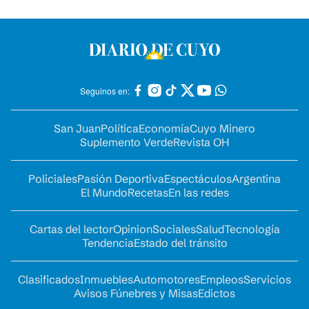
Seguinos en:
San Juan
Política
Economía
Cuyo Minero
Suplemento Verde
Revista OH
Policiales
Pasión Deportiva
Espectáculos
Argentina
El Mundo
Recetas
En las redes
Cartas del lector
Opinion
Sociales
Salud
Tecnología
Tendencia
Estado del tránsito
Clasificados
Inmuebles
Automotores
Empleos
Servicios
Avisos Fúnebres y Misas
Edictos