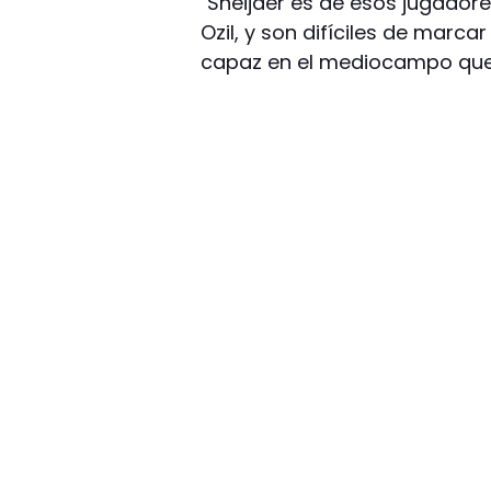
"Sneijder es de esos jugado
Ozil, y son difíciles de marca
capaz en el mediocampo que