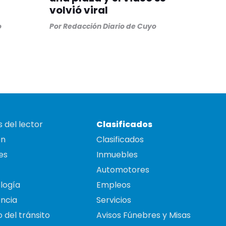
volvió viral
o
Por
Redacción Diario de Cuyo
 del lector
Clasificados
on
Clasificados
es
Inmuebles
Automotores
logía
Empleos
ncia
Servicios
 del tránsito
Avisos Fúnebres y Misas