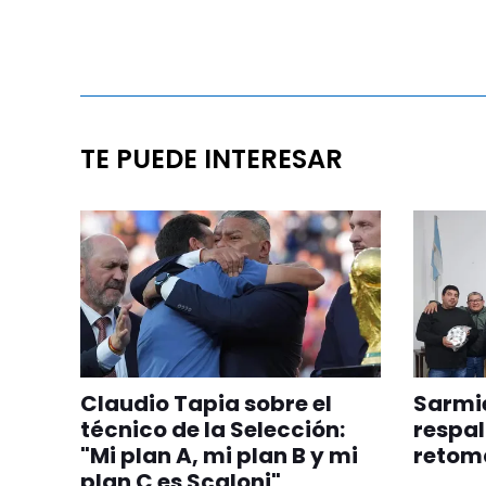
TE PUEDE INTERESAR
Claudio Tapia sobre el
Sarmie
técnico de la Selección:
respal
"Mi plan A, mi plan B y mi
retom
plan C es Scaloni"