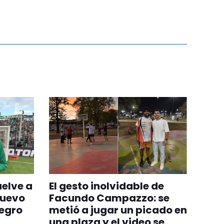
uelve a
El gesto inolvidable de
nuevo
Facundo Campazzo: se
egro
metió a jugar un picado en
una plaza y el video se