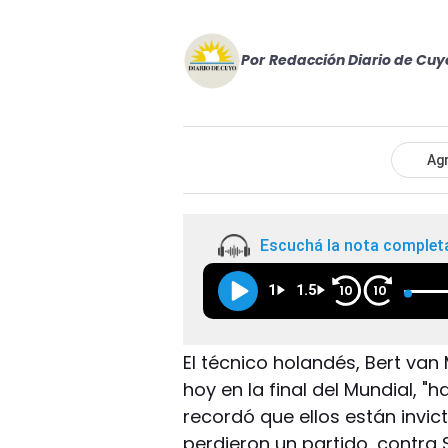
Por
Redacción Diario de Cuy
Agr
Escuchá la nota complet
1
1.5
10
10
El técnico holandés, Bert van
hoy en la final del Mundial, 
recordó que ellos están invic
perdieron un partido, contra 