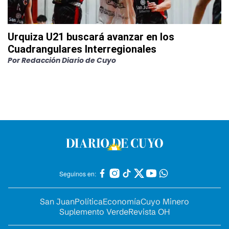
Urquiza U21 buscará avanzar en los
Cuadrangulares Interregionales
Por
Redacción Diario de Cuyo
Seguinos en:
San Juan
Política
Economía
Cuyo Minero
Suplemento Verde
Revista OH