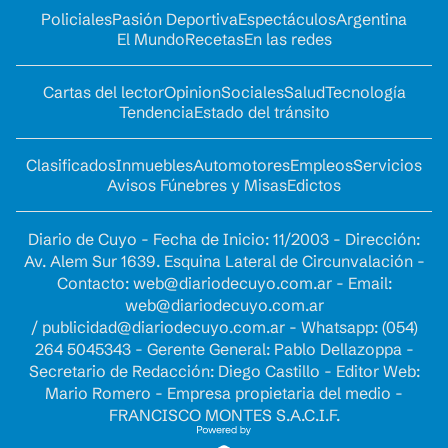
Policiales
Pasión Deportiva
Espectáculos
Argentina
El Mundo
Recetas
En las redes
Cartas del lector
Opinion
Sociales
Salud
Tecnología
Tendencia
Estado del tránsito
Clasificados
Inmuebles
Automotores
Empleos
Servicios
Avisos Fúnebres y Misas
Edictos
Diario de Cuyo - Fecha de Inicio: 11/2003 - Dirección:
Av. Alem Sur 1639. Esquina Lateral de Circunvalación -
Contacto:
web@diariodecuyo.com.ar
- Email:
web@diariodecuyo.com.ar
/
publicidad@diariodecuyo.com.ar
-
Whatsapp: (054)
264 5045343 - Gerente General: Pablo Dellazoppa -
Secretario de Redacción: Diego Castillo - Editor Web:
Mario Romero - Empresa propietaria del medio -
FRANCISCO MONTES S.A.C.I.F.