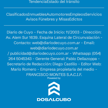
Tendencia
Estado del tránsito
Clasificados
Inmuebles
Automotores
Empleos
Servicios
Avisos Fúnebres y Misas
Edictos
Diario de Cuyo - Fecha de Inicio: 11/2003 - Dirección:
Av. Alem Sur 1639. Esquina Lateral de Circunvalación -
Contacto:
web@diariodecuyo.com.ar
- Email:
web@diariodecuyo.com.ar
/
publicidad@diariodecuyo.com.ar
-
Whatsapp: (054)
264 5045343 - Gerente General: Pablo Dellazoppa -
Secretario de Redacción: Diego Castillo - Editor Web:
Mario Romero - Empresa propietaria del medio -
FRANCISCO MONTES S.A.C.I.F.