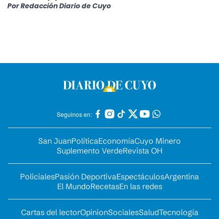
Por
Redacción Diario de Cuyo
Seguinos en:
San Juan
Política
Economía
Cuyo Minero
Suplemento Verde
Revista OH
Policiales
Pasión Deportiva
Espectáculos
Argentina
El Mundo
Recetas
En las redes
Cartas del lector
Opinion
Sociales
Salud
Tecnología