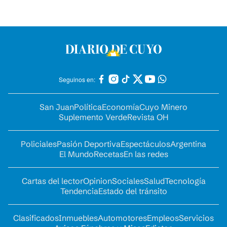
Seguinos en:
San Juan
Política
Economía
Cuyo Minero
Suplemento Verde
Revista OH
Policiales
Pasión Deportiva
Espectáculos
Argentina
El Mundo
Recetas
En las redes
Cartas del lector
Opinion
Sociales
Salud
Tecnología
Tendencia
Estado del tránsito
Clasificados
Inmuebles
Automotores
Empleos
Servicios