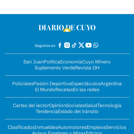
Seguinos en:
San Juan
Política
Economía
Cuyo Minero
Suplemento Verde
Revista OH
Policiales
Pasión Deportiva
Espectáculos
Argentina
El Mundo
Recetas
En las redes
Cartas del lector
Opinion
Sociales
Salud
Tecnología
Tendencia
Estado del tránsito
Clasificados
Inmuebles
Automotores
Empleos
Servicios
Avisos Fúnebres y Misas
Edictos