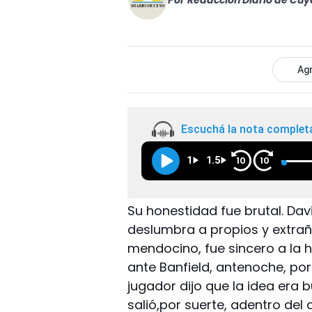
Por
Redacción Diario de Cuy
Agr
Escuchá la nota complet
1
1.5
10
10
Su honestidad fue brutal. Da
deslumbra a propios y extrañ
mendocino, fue sincero a la ho
ante Banfield, antenoche, por 
jugador dijo que la idea era b
salió,por suerte, adentro del